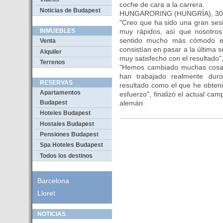
coche de cara a la carrera.
Noticias de Budapest
HUNGARORING (HUNGRÍA), 30 d
"Creo que ha sido una gran ses
muy rápidos, así que nosotro
INMUEBLES
sentido mucho más cómodo e
Venta
consistían en pasar a la última s
Alquiler
muy satisfecho con el resultado",
Terrenos
"Hemos cambiado muchas cosa
han trabajado realmente du
RESERVAS
resultado como el que he obten
Apartamentos
esfuerzo", finalizó el actual c
alemán.
Budapest
Hoteles Budapest
Hostales Budapest
Pensiones Budapest
Spa Hoteles Budapest
Todos los destinos
Barcelona
Lloret
NOTICIAS