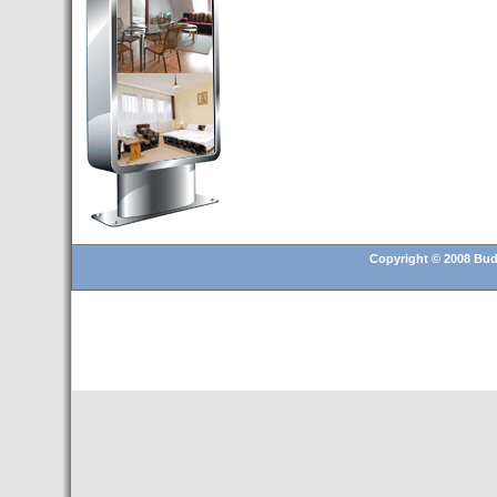
Budapest’.
- Hoteles en BUDAPEST:
Resultados octubre de 2016,
subida del 15% ocupación y
del 25,6% en el RevPar
- Nuevo Hotel en Budapest
bajo la marca Exe Hotusa
- Transfer Aeropuerto de
BUDAPEST
- HOTEL en Venta en
Budapest
Copyright © 2008 Buda
- Las 10 mejores ciudades
europeas para invertir en el
sector inmobiliario en 2016
- Budapest es un "fuerte"
candidato para los Juegos
Olímpicos 2024
- Feria de Navidad en la Plaza
Vörösmarty: Del 13 noviembre
2015 al 6 enero de 2016