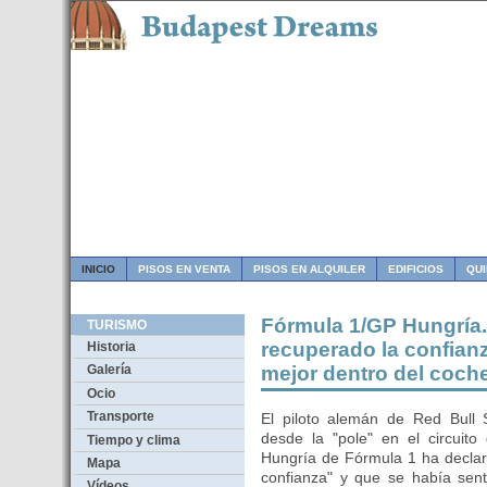
INICIO
PISOS EN VENTA
PISOS EN ALQUILER
EDIFICIOS
QU
Fórmula 1/GP Hungría.-
TURISMO
recuperado la confian
Historia
mejor dentro del coch
Galería
Ocio
Transporte
El piloto alemán de Red Bull 
desde la "pole" en el circuit
Tiempo y clima
Hungría de Fórmula 1 ha declar
Mapa
confianza" y que se había se
Vídeos