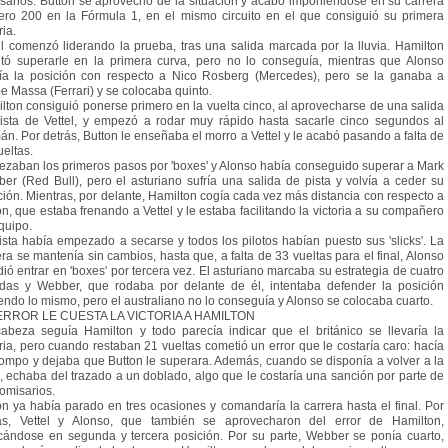
sarios. Button se aprovechó de la situación y acabó imponiéndose en su carrera
ro 200 en la Fórmula 1, en el mismo circuito en el que consiguió su primera
ria.
el comenzó liderando la prueba, tras una salida marcada por la lluvia. Hamilton
ntó superarle en la primera curva, pero no lo conseguía, mientras que Alonso
ía la posición con respecto a Nico Rosberg (Mercedes), pero se la ganaba a
pe Massa (Ferrari) y se colocaba quinto.
lton consiguió ponerse primero en la vuelta cinco, al aprovecharse de una salida
ista de Vettel, y empezó a rodar muy rápido hasta sacarle cinco segundos al
án. Por detrás, Button le enseñaba el morro a Vettel y le acabó pasando a falta de
ueltas.
zaban los primeros pasos por 'boxes' y Alonso había conseguido superar a Mark
er (Red Bull), pero el asturiano sufría una salida de pista y volvía a ceder su
ción. Mientras, por delante, Hamilton cogía cada vez más distancia con respecto a
on, que estaba frenando a Vettel y le estaba facilitando la victoria a su compañero
quipo.
ista había empezado a secarse y todos los pilotos habían puesto sus 'slicks'. La
era se mantenía sin cambios, hasta que, a falta de 33 vueltas para el final, Alonso
dió entrar en 'boxes' por tercera vez. El asturiano marcaba su estrategia de cuatro
das y Webber, que rodaba por delante de él, intentaba defender la posición
endo lo mismo, pero el australiano no lo conseguía y Alonso se colocaba cuarto.
ERROR LE CUESTA LA VICTORIA A HAMILTON
abeza seguía Hamilton y todo parecía indicar que el británico se llevaría la
oria, pero cuando restaban 21 vueltas cometió un error que le costaría caro: hacía
rompo y dejaba que Button le superara. Además, cuando se disponía a volver a la
a, echaba del trazado a un doblado, algo que le costaría una sanción por parte de
comisarios.
on ya había parado en tres ocasiones y comandaría la carrera hasta el final. Por
ás, Vettel y Alonso, que también se aprovecharon del error de Hamilton,
cándose en segunda y tercera posición. Por su parte, Webber se ponía cuarto,