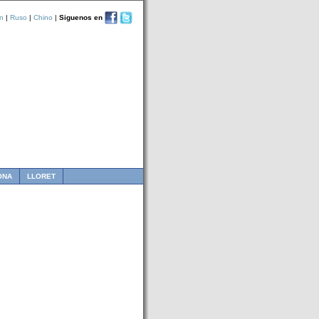
n
|
Ruso
|
Chino
|
Siguenos en
ONA
LLORET