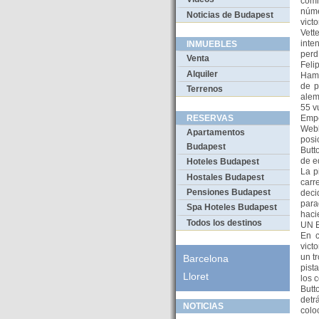
comi
núme
Noticias de Budapest
victo
Vett
inte
INMUEBLES
perd
Venta
Feli
Alquiler
Hami
de p
Terrenos
alem
55 v
Empe
RESERVAS
Webb
Apartamentos
posi
Budapest
Butt
de e
Hoteles Budapest
La p
Hostales Budapest
carr
Pensiones Budapest
deci
para
Spa Hoteles Budapest
haci
Todos los destinos
UN 
En c
vict
un t
Barcelona
pist
Lloret
los 
Butt
detr
NOTICIAS
colo