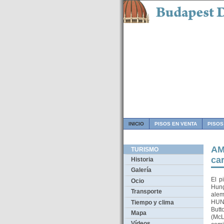
INICIO
PISOS EN VENTA
PISOS
AM
TURISMO
car
Historia
Galería
El p
Ocio
Hung
Transporte
alem
HUN
Tiempo y clima
Butt
Mapa
(McL
Vídeos