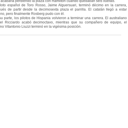
 acabaría perdiendo la plaza con Hamilton cuando quedaban seis vueltas.
iloto español de Toro Rosso, Jaime Alguersuari, terminó décimo en la carrera,
ués de partir desde la decimosexta plaza el parrilla. El catalán llegó a estar
no, pero finalmente Rosberg pudo con él.
su parte, los pilotos de Hispania volvieron a terminar una carrera. El australiano
el Ricciardo acabó decimoctavo, mientras que su compañero de equipo, el
iano Vitantonio Liuzzi terminó en la vigésima posición.