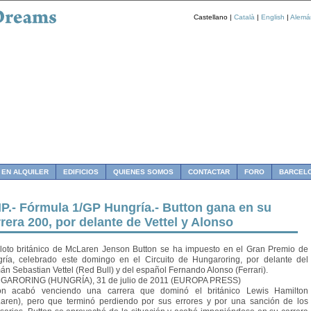
Castellano |
Català
|
English
|
Alemá
 EN ALQUILER
EDIFICIOS
QUIENES SOMOS
CONTACTAR
FORO
BARCEL
P.- Fórmula 1/GP Hungría.- Button gana en su
rera 200, por delante de Vettel y Alonso
iloto británico de McLaren Jenson Button se ha impuesto en el Gran Premio de
ría, celebrado este domingo en el Circuito de Hungaroring, por delante del
án Sebastian Vettel (Red Bull) y del español Fernando Alonso (Ferrari).
GARORING (HUNGRÍA), 31 de julio de 2011 (EUROPA PRESS)
on acabó venciendo una carrera que dominó el británico Lewis Hamilton
aren), pero que terminó perdiendo por sus errores y por una sanción de los