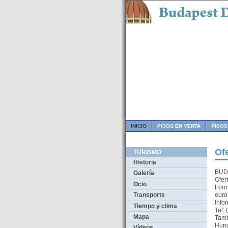
INICIO
PISOS EN VENTA
PISOS
Of
TURISMO
Historia
BUD
Galería
Ofer
Ocio
Form
euro
Transporte
Info
Tiempo y clima
Tel:
Mapa
Tamb
Hung
Vídeos