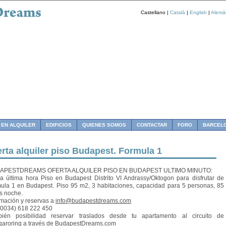
Castellano |
Català
|
English
|
Alemá
 EN ALQUILER
EDIFICIOS
QUIENES SOMOS
CONTACTAR
FORO
BARCEL
erta alquiler piso Budapest. Formula 1
APESTDREAMS OFERTA ALQUILER PISO EN BUDAPEST ULTIMO MINUTO:
ta última hora Piso en Budapest Distrito VI Andrassy/Oktogon para disfrutar de
ula 1 en Budapest. Piso 95 m2, 3 habitaciones, capacidad para 5 personas, 85
s noche.
rmación y reservas a
info@budapestdreams.com
 (0034) 618 222 450
ién posibilidad reservar traslados desde tu apartamento al circuito de
aroring a través de BudapestDreams.com