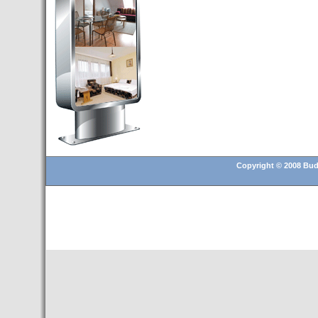
Budapest’.
- Hoteles en BUDAPEST:
Resultados octubre de 2016,
subida del 15% ocupación y
del 25,6% en el RevPar
- Nuevo Hotel en Budapest
bajo la marca Exe Hotusa
- Transfer Aeropuerto de
BUDAPEST
- HOTEL en Venta en
Budapest
Copyright © 2008 Buda
- Las 10 mejores ciudades
europeas para invertir en el
sector inmobiliario en 2016
- Budapest es un "fuerte"
candidato para los Juegos
Olímpicos 2024
- Feria de Navidad en la Plaza
Vörösmarty: Del 13 noviembre
2015 al 6 enero de 2016