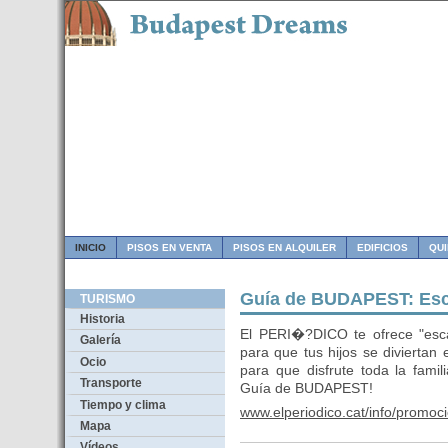
INICIO
PISOS EN VENTA
PISOS EN ALQUILER
EDIFICIOS
QU
Guía de BUDAPEST: Esca
TURISMO
Historia
El PERI�?DICO te ofrece "esca
Galería
para que tus hijos se diviertan
Ocio
para que disfrute toda la fami
Transporte
Guía de BUDAPEST!
Tiempo y clima
www.elperiodico.cat/info/promoc
Mapa
Vídeos