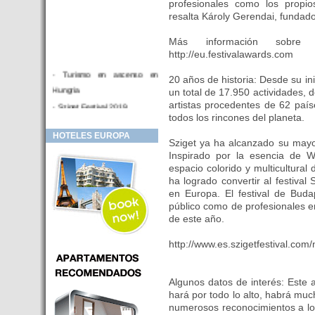
profesionales como los propios
resalta Károly Gerendai, fundado
Más información sobre 
http://eu.festivalawards.com
- Turismo en ascenso en
20 años de historia: Desde su in
Hungria
un total de 17.950 actividades, 
artistas procedentes de 62 paí
- Sziget Festival 2019
todos los rincones del planeta.
- Hotel Distrito V Budapest.
HOTELES EUROPA
Hotel en venta en zona PRIME
Sziget ya ha alcanzado su mayo
de Budapest (Hungria)
Inspirado por la esencia de Wo
espacio colorido y multicultural 
- Inversor para hotel
ha logrado convertir al festival
- Hotel en venta Budapest
en Europa. El festival de Buda
- Budapest y Cracovia, las
público como de profesionales en
ciudades de moda en 2018
de este año.
- Inaugurado en BUDAPEST el
http://www.es.szigetfestival.com
primer hotel de Europa que
puede ser controlado por
Smarthfones de sus clientes
Algunos datos de interés: Este 
hará por todo lo alto, habrá muc
- HOTEL Moments Budapest,
numerosos reconocimientos a lo
éste sí es un ‘gran hotel