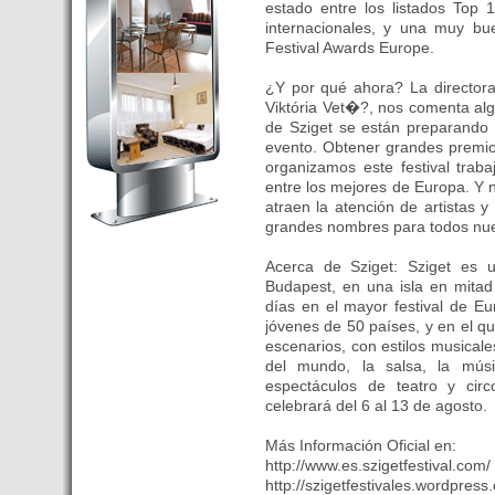
estado entre los listados Top 
Budapest’.
internacionales, y una muy bu
- Hoteles en BUDAPEST:
Festival Awards Europe.
Resultados octubre de 2016,
subida del 15% ocupación y
¿Y por qué ahora? La directora
Viktória Vet�?, nos comenta al
del 25,6% en el RevPar
de Sziget se están preparando 
- Nuevo Hotel en Budapest
evento. Obtener grandes premio
bajo la marca Exe Hotusa
organizamos este festival trab
- Transfer Aeropuerto de
entre los mejores de Europa. Y
atraen la atención de artistas 
BUDAPEST
grandes nombres para todos nue
- HOTEL en Venta en
Budapest
Acerca de Sziget: Sziget es u
- Las 10 mejores ciudades
Budapest, en una isla en mitad
días en el mayor festival de E
europeas para invertir en el
jóvenes de 50 países, y en el q
sector inmobiliario en 2016
escenarios, con estilos musical
- Budapest es un "fuerte"
del mundo, la salsa, la mús
candidato para los Juegos
espectáculos de teatro y circ
Olímpicos 2024
celebrará del 6 al 13 de agosto.
- Feria de Navidad en la Plaza
Más Información Oficial en:
Vörösmarty: Del 13 noviembre
http://www.es.szigetfestival.com/
2015 al 6 enero de 2016
http://szigetfestivales.wordpress