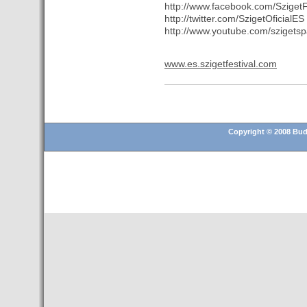
- Una televisión de Hungría
http://www.facebook.com/SzigetF
graba un reportaje sobre los
http://twitter.com/SzigetOficialES
atractivos turísticos de
http://www.youtube.com/szigetsp
Tenerife
- Hungría presenta en Madrid
www.es.szigetfestival.com
su oferta turística para el
segmento MICE
- 20 empresas catalanas
participan en la 21ª edición de
Copyright © 2008 Buda
Womex, la feria más
importante de músicas del
mundo
- Martinsa avanza en su
liquidación al poner a la venta
un centro comercial de
Budapest
- Premio para el pasajero 1
millon del aeropuerto de
Budapest en un mes
- SZIGET 2015, empieza la
diversión en Hungria