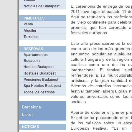
El ceremonia de entrega de los
Noticias de Budapest
2011 tuvo lugar el pasado 11 d
Aquí se reunieron los profesion
INMUEBLES
del viejo continente para celebr
Venta
premios, que han coronado a 
Alquiler
festivales europeos.
Terrenos
Este año presenciaremos la ed
como uno de los más grandes e 
RESERVAS
encuentro popular en cualquier
Apartamentos
cultura húngara y de la región 
Budapest
cualifica como uno de los 
Hoteles Budapest
internacional. El festival s
Hostales Budapest
refiriéndose a su multicultura
Pensiones Budapest
artísticos, y la gran cantidad 
Además de estrellas internacio
Spa Hoteles Budapest
festival también alberga gran n
Todos los destinos
valores universales como los 
sociales.
Barcelona
Aparte de obtener el primer pre
Lloret
Sziget se ha posicionado entre 
de los músicos sobre un escena
NOTICIAS
European Festival. "Es un 