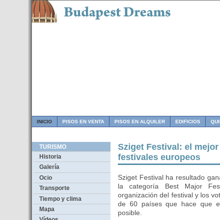
INICIO
PISOS EN VENTA
PISOS EN ALQUILER
EDIFICIOS
QU
Sziget Festival: el mejo
TURISMO
festivales europeos
Historia
Galería
Sziget Festival ha resultado ga
Ocio
la categoría Best Major Fes
Transporte
organización del festival y los 
Tiempo y clima
de 60 países que hace que e
Mapa
posible.
Vídeos