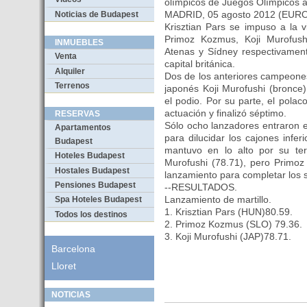
olímpicos de Juegos Olímpicos a
MADRID, 05 agosto 2012 (EUR
Noticias de Budapest
Krisztian Pars se impuso a la v
Primoz Kozmus, Koji Murofush
INMUEBLES
Atenas y Sídney respectivament
Venta
capital británica.
Alquiler
Dos de los anteriores campeones
Terrenos
japonés Koji Murofushi (bronce
el podio. Por su parte, el pol
actuación y finalizó séptimo.
RESERVAS
Sólo ocho lanzadores entraron e
Apartamentos
para dilucidar los cajones infer
Budapest
mantuvo en lo alto por su ter
Hoteles Budapest
Murofushi (78.71), pero Primoz
Hostales Budapest
lanzamiento para completar los se
Pensiones Budapest
--RESULTADOS.
Lanzamiento de martillo.
Spa Hoteles Budapest
1. Krisztian Pars (HUN)80.59.
Todos los destinos
2. Primoz Kozmus (SLO) 79.36.
3. Koji Murofushi (JAP)78.71.
Barcelona
Lloret
NOTICIAS