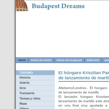
INICIO
PISOS EN VENTA
PISOS EN ALQUILER
EDIFICIOS
QU
El húngaro Krisztian P
TURISMO
de lanzamiento de marti
Historia
Galería
Atletismo/Londres.- El húngaro
Ocio
de lanzamiento de martillo
Transporte
El lanzador húngaro Kriszti
Tiempo y clima
lanzamiento de martillo este do
Mapa
en una final muy ajustada a
Vídeos