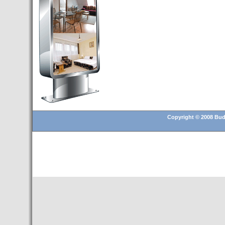
Budapest’.
- Hoteles en BUDAPEST:
Resultados octubre de 2016,
subida del 15% ocupación y
del 25,6% en el RevPar
- Nuevo Hotel en Budapest
bajo la marca Exe Hotusa
- Transfer Aeropuerto de
BUDAPEST
- HOTEL en Venta en
Budapest
Copyright © 2008 Buda
- Las 10 mejores ciudades
europeas para invertir en el
sector inmobiliario en 2016
- Budapest es un "fuerte"
candidato para los Juegos
Olímpicos 2024
- Feria de Navidad en la Plaza
Vörösmarty: Del 13 noviembre
2015 al 6 enero de 2016