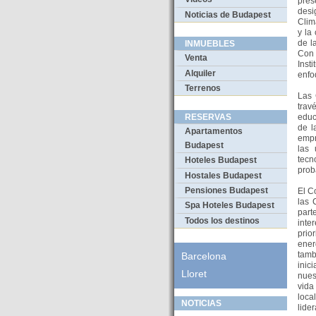
pres
desi
Noticias de Budapest
Clim
y la
de l
INMUEBLES
Con 
Venta
Inst
Alquiler
enfo
Terrenos
Las 
trav
educ
RESERVAS
de l
Apartamentos
empr
Budapest
las 
tecn
Hoteles Budapest
prob
Hostales Budapest
Pensiones Budapest
El C
las 
Spa Hoteles Budapest
part
Todos los destinos
inte
prio
ener
tamb
Barcelona
inic
Lloret
nues
vida
loca
NOTICIAS
lid