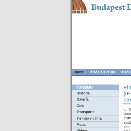
INICIO
PISOS EN VENTA
PISOS
El
TURISMO
(I
Historia
co
Galería
Ocio
El I
Transporte
comu
Inst
Tiempo y clima
Bud
Mapa
Inn
Vídeos