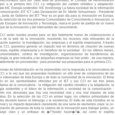
eleccionados (dos por cada área de prioridad), el Consejo de Administración
gnó a la primera tres CCI: La mitigación del cambio climático y adaptación:
ate-KIC Energía sostenible: KIC InnoEnergy La futura sociedad de la información
 comunicación: EIT ICT Labs Declaración de Dr. Martín Schuurmans - Presidente
a Junta de Gobierno del IET: "Hoy es un gran día para la innovación en Europa.
la selección de las tres primeras Comunidades de Conocimiento e Innovación, el
ituto Europeo de Innovación y Tecnología, marca el punto de partida de un nuevo
que de la innovación y del intercambio de conocimiento.
CCI serán nuestra prueba para un tipo totalmente nuevo de colaboraciones a
és de la web de la innovación, reuniendo los recursos más relevantes de la
ación superior, la investigación, las empresas y el espíritu empresarial. A través
as CCI, queremos generar un impacto real en términos de creación de nuevas
esas, espíritu empresarial y el beneficio de la sociedad . En los últimos meses,
universidades, centros de investigación, organizaciones de transferencia de
ología, la gran industria y las pequeñas empresas se han unido - de una manera,
ablemente sin precedentes - para presentar sus propuestas para la primera CCI.
onsejo de Administración se ha sorprendido con la respuesta a la convocatoria de
CCI, a la vez que las propuestas mostraron un alto nivel de compromiso de las
es interesadas de toda Europa y de todo la comunidad de la innovación. El firme
rés en las oportunidades ofrecidas por el IET y sus CCI en las tres áreas
ritarias de la convocatoria - la mitigación del cambio climático y la adaptación, la
gía sostenible y el futuro de la información y sociedad de la comunicación -
ién nos denuestra que hay una necesidad real y una real impulso de esta
iativa. En la selección de las CCI en primer lugar, los criterios primordiales de
tra decisión fueron el liderazgo y la excelencia. El éxito de esta iniciativa en la
 real y su impacto dependerá claramente de una serie de elementos clave: la co-
lización de personas de toda la cadena de la innovación para trabajar juntos, un
erazgo claro y un enfoque de �??poder hacer�?�, así como el espíritu