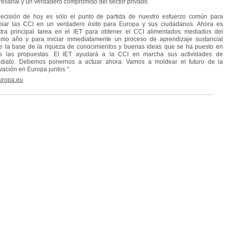
esarial y un verdadero compromiso del sector privado.
ecisión de hoy es sólo el punto de partida de nuestro esfuerzo común para
iar las CCI en un verdadero éxito para Europa y sus ciudadanos. Ahora es
tra principal tarea en el IET para obtener el CCI alimentados mediados del
imo año y para iniciar inmediatamente un proceso de aprendizaje sustancial
e la base de la riqueza de conocimientos y buenas ideas que se ha puesto en
s las propuestas. El IET ayudará a la CCI en marcha sus actividades de
diato. Debemos ponernos a actuar ahora. Vamos a moldear el futuro de la
vación en Europa juntos ".
europa.eu