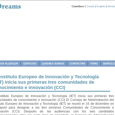
Castellano |
Català
|
English
|
Alemá
 EN ALQUILER
EDIFICIOS
QUIENES SOMOS
CONTACTAR
FORO
BARCEL
 Instituto Europeo de Innovación y Tecnología
ET) inicia sus primeras tres comunidades de
nocimiento e innovación (CCI)
nstituto Europeo de Innovación y Tecnología (IET) inicia sus primeras tres
nidades de conocimiento e innovación (CCI) El Consejo de Administración del
ituto Europeo de Innovación y Tecnología (IET) se reunió el 16 de diciembre en
apest para designar a las tres primeras Comunidades de Conocimiento e
ovación (CCI). Después de las audiencias con los seis candidatos