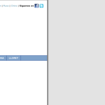
n
|
Ruso
|
Chino
|
Siguenos en
ONA
LLORET