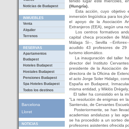
tenido lugar este miércoles, 
(Hungría).
Noticias de Budapest
Esta acción, cuyo objetivo e
inmersión lingüística para los j
INMUEBLES
el apoyo de la Asociación A
Venta
Extranjeros (EEA), según una no
Alquiler
Los centros formativos anda
Terrenos
capital checa proceden de Mála
Málaga Sí--, Sevilla --Enforex
acudido 43 profesores de 29
RESERVAS
turismo idiomático.
Apartamentos
La inauguración del taller ha
Budapest
director del Instituto Cervant
Hoteles Budapest
presidente de la Asociación d
Hostales Budapest
directora de la Oficina de Ext
Pensiones Budapest
el acto Jorge Soler Hidalgo, con
España en Budapest, Inmacula
Spa Hoteles Budapest
misma entidad, y Miklós Drégel
Todos los destinos
El taller ha consistido en la im
"La resolución de enigmas en la
Santervás, de Cervantes Escuela
Barcelona
Posteriormente, se han llevado
Lloret
academias andaluzas y las agen
se ha procedido a un sorteo de
NOTICIAS
profesores asistentes ofrecida p