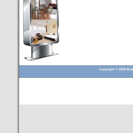
Budapest’.
- Hoteles en BUDAPEST:
Resultados octubre de 2016,
subida del 15% ocupación y
del 25,6% en el RevPar
- Nuevo Hotel en Budapest
bajo la marca Exe Hotusa
- Transfer Aeropuerto de
BUDAPEST
- HOTEL en Venta en
Budapest
Copyright © 2008 Buda
- Las 10 mejores ciudades
europeas para invertir en el
sector inmobiliario en 2016
- Budapest es un "fuerte"
candidato para los Juegos
Olímpicos 2024
- Feria de Navidad en la Plaza
Vörösmarty: Del 13 noviembre
2015 al 6 enero de 2016