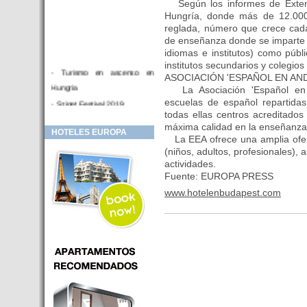
Según los informes de Extend
Hungría, donde más de 12.000
reglada, número que crece cada
de enseñanza donde se imparte 
idiomas e institutos) como públi
institutos secundarios y colegio
- Turismo en ascenso en
ASOCIACIÓN 'ESPAÑOL EN AN
Hungria
La Asociación 'Español en 
escuelas de español repartidas
- Sziget Festival 2019
todas ellas centros acreditados 
- Hotel Distrito V Budapest.
máxima calidad en la enseñanza y
HOTELES EUROPA
Hotel en venta en zona PRIME
La EEA ofrece una amplia ofert
de Budapest (Hungria)
(niños, adultos, profesionales)
actividades.
- Inversor para hotel
Fuente: EUROPA PRESS
- Hotel en venta Budapest
www.hotelenbudapest.com
- Budapest y Cracovia, las
ciudades de moda en 2018
- Inaugurado en BUDAPEST el
primer hotel de Europa que
puede ser controlado por
Smarthfones de sus clientes
- HOTEL Moments Budapest,
éste sí es un ‘gran hotel