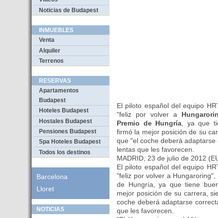
Noticias de Budapest
INMUEBLES
Venta
Alquiler
Terrenos
RESERVAS
Apartamentos
Budapest
El piloto español del equipo H
Hoteles Budapest
"feliz por volver a
Hungarori
Hostales Budapest
Premio de Hungría
, ya que t
firmó la mejor posición de su c
Pensiones Budapest
que "el coche deberá adaptarse c
Spa Hoteles Budapest
lentas que les favorecen.
Todos los destinos
MADRID, 23 de julio de 2012 
El piloto español del equipo H
"feliz por volver a Hungaroring
Barcelona
de Hungría, ya que tiene bue
Lloret
mejor posición de su carrera, 
coche deberá adaptarse correctam
NOTICIAS
que les favorecen.