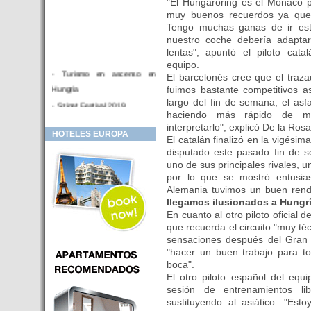
"El Hungaroring es el Mónaco p
muy buenos recuerdos ya que 
Tengo muchas ganas de ir est
nuestro coche debería adapt
lentas", apuntó el piloto cata
equipo.
- Turismo en ascenso en
El barcelonés cree que el traz
Hungria
fuimos bastante competitivos a
largo del fin de semana, el asf
- Sziget Festival 2019
haciendo más rápido de m
- Hotel Distrito V Budapest.
interpretarlo", explicó De la Rosa
HOTELES EUROPA
Hotel en venta en zona PRIME
El catalán finalizó en la vigési
de Budapest (Hungria)
disputado este pasado fin de 
uno de sus principales rivales, 
- Inversor para hotel
por lo que se mostró entusia
- Hotel en venta Budapest
Alemania tuvimos un buen rend
llegamos ilusionados a Hungr
- Budapest y Cracovia, las
En cuanto al otro piloto oficial 
ciudades de moda en 2018
que recuerda el circuito "muy té
- Inaugurado en BUDAPEST el
sensaciones después del Gran 
primer hotel de Europa que
"hacer un buen trabajo para t
puede ser controlado por
boca".
Smarthfones de sus clientes
El otro piloto español del equi
sesión de entrenamientos l
- HOTEL Moments Budapest,
sustituyendo al asiático. "Est
éste sí es un ‘gran hotel