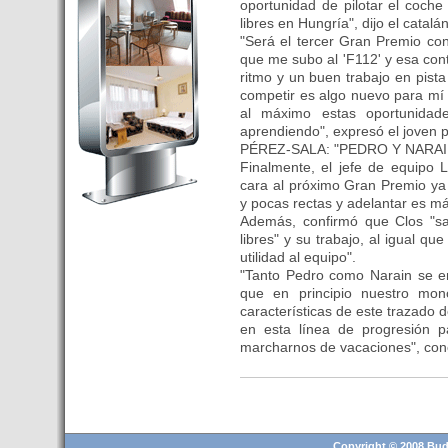
oportunidad de pilotar el coch
Budapest’.
libres en Hungría", dijo el catalán
- Hoteles en BUDAPEST:
"Será el tercer Gran Premio co
Resultados octubre de 2016,
que me subo al 'F112' y esa con
ritmo y un buen trabajo en pista 
subida del 15% ocupación y
competir es algo nuevo para mí 
del 25,6% en el RevPar
al máximo estas oportunida
- Nuevo Hotel en Budapest
aprendiendo", expresó el joven p
bajo la marca Exe Hotusa
PÉREZ-SALA: "PEDRO Y NARA
Finalmente, el jefe de equipo 
- Transfer Aeropuerto de
cara al próximo Gran Premio ya 
BUDAPEST
y pocas rectas y adelantar es m
- HOTEL en Venta en
Además, confirmó que Clos "sa
Budapest
libres" y su trabajo, al igual qu
utilidad al equipo".
- Las 10 mejores ciudades
"Tanto Pedro como Narain se 
europeas para invertir en el
que en principio nuestro mon
sector inmobiliario en 2016
características de este trazado
- Budapest es un "fuerte"
en esta línea de progresión p
candidato para los Juegos
marcharnos de vacaciones", con
Olímpicos 2024
- Feria de Navidad en la Plaza
Vörösmarty: Del 13 noviembre
2015 al 6 enero de 2016
Copyright © 2008 Buda