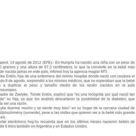
pest, 14 agosto de 2012 (EFE).- En Hungría ha nacido una niña con un peso de
0 gramos y una altura de 67,3 centímetros, lo que la convierte en la bebé más
de nacida jamás en este país, informó hoy la agencia magiar MTI.
yke Erdös, hija de una enfermera del mismo hospital donde nació con cesárea el
do 8 de agosto, sorprendió a los mismos médicos, que no esperaban que la bebé
ra a duplicar el peso y tamaño medio de los recién nacidos en el país
roeuropeo.
adre de Zselyke, Tünde Erdös, explicó que "es una incógnita por qué nació tan
de" su hija, ya que los análisis descartaron la posibilidad de la diabetes, que
ía ser una razón.
lyke duerme mucho y se siente muy bien" en su hogar de la cercana ciudad de
úböszörmény (suroeste), pese a las visitas que quieren ver a la bebé más grande
aís.
ortal electrónico hvg.hu recuerda que en los últimos meses nacieron bebés de
de 6 kilos también en Argentina y en Estados Unidos.