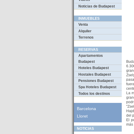
Noticias de Budapest
INMUEBLES
Venta
Alquiler
Terrenos
RESERVAS
Apartamentos
Buda
Budapest
6.30
Hoteles Budapest
gran
Hostales Budapest
Zsel
pasa
Pensiones Budapest
fue
Spa Hoteles Budapest
cent
La m
Todos los destinos
gran
podr
"Zse
Barcelona
Hajd
del p
Lloret
El p
más 
NOTICIAS