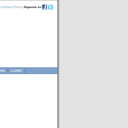
n
|
Ruso
|
Chino
|
Siguenos en
ONA
LLORET