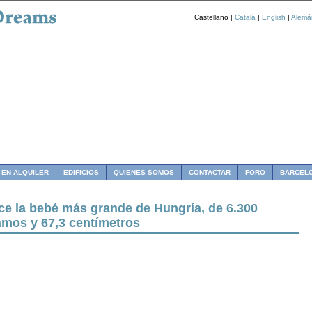
Castellano |
Català
|
English
|
Alemá
 EN ALQUILER
EDIFICIOS
QUIENES SOMOS
CONTACTAR
FORO
BARCEL
ce la bebé más grande de Hungría, de 6.300
amos y 67,3 centímetros