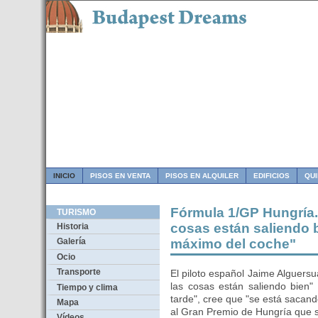
INICIO
PISOS EN VENTA
PISOS EN ALQUILER
EDIFICIOS
QU
Fórmula 1/GP Hungría.-
TURISMO
cosas están saliendo b
Historia
máximo del coche"
Galería
Ocio
Transporte
El piloto español Jaime Alguers
las cosas están saliendo bien
Tiempo y clima
tarde", cree que "se está sacan
Mapa
al Gran Premio de Hungría que s
Vídeos