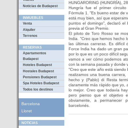
HUNGARORING (HUNGRÍA), 28
Noticias de Budapest
Hungría fue el primer circuito
Fórmula 1. "Es bueno estar de vu
está muy bien, así que esperamo
INMUEBLES
puntos el domingo", declaró el 
Venta
previa al Gran Premio.
Alquiler
El piloto de Toro Rosso se mos
Terrenos
India. "Creo que hemos hecho 
las últimas carreras. Es difíc
RESERVAS
Force India ha dado un gran pa
Apartamentos
por lo que es un poco difícil segu
vamos a ver cómo podemos ata
Budapest
con la semana pasada y donde v
Hoteles Budapest
"Creo que este año está siendo
Hostales Budapest
realizamos una buena carrera,
Pensiones Budapest
hecho y (Pablo) di Resta term
Spa Hoteles Budapest
claramente más rápido que yo, 
Todos los destinos
lo mejor. Creo que todavía hay
pero pienso que el objetivo 
obviamente, a permanecer po
Barcelona
barcelonés.
Lloret
NOTICIAS