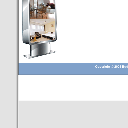
Budapest’.
- Hoteles en BUDAPEST:
Resultados octubre de 2016,
subida del 15% ocupación y
del 25,6% en el RevPar
- Nuevo Hotel en Budapest
bajo la marca Exe Hotusa
- Transfer Aeropuerto de
BUDAPEST
- HOTEL en Venta en
Budapest
Copyright © 2008 Buda
- Las 10 mejores ciudades
europeas para invertir en el
sector inmobiliario en 2016
- Budapest es un "fuerte"
candidato para los Juegos
Olímpicos 2024
- Feria de Navidad en la Plaza
Vörösmarty: Del 13 noviembre
2015 al 6 enero de 2016