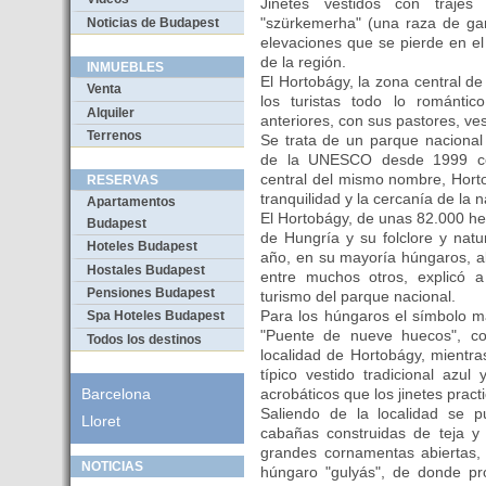
Jinetes vestidos con trajes 
"szürkemerha" (una raza de gan
Noticias de Budapest
elevaciones que se pierde en el
de la región.
INMUEBLES
El Hortobágy, la zona central de
Venta
los turistas todo lo románti
Alquiler
anteriores, con sus pastores, ves
Terrenos
Se trata de un parque nacional
de la UNESCO desde 1999 com
central del mismo nombre, Horto
RESERVAS
tranquilidad y la cercanía de la n
Apartamentos
El Hortobágy, de unas 82.000 he
Budapest
de Hungría y su folclore y natu
Hoteles Budapest
año, en su mayoría húngaros, a
Hostales Budapest
entre muchos otros, explicó 
Pensiones Budapest
turismo del parque nacional.
Para los húngaros el símbolo m
Spa Hoteles Budapest
"Puente de nueve huecos", co
Todos los destinos
localidad de Hortobágy, mientra
típico vestido tradicional azu
acrobáticos que los jinetes pract
Barcelona
Saliendo de la localidad se p
Lloret
cabañas construidas de teja 
grandes cornamentas abiertas, 
NOTICIAS
húngaro "gulyás", de donde p