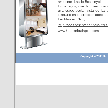
ambiente, László Bessenyei.
Budapest’.
Estos lagos, que también pueden
- Hoteles en BUDAPEST:
una espectacular vista de las 
Resultados octubre de 2016,
itinerario en la dirección adecua
subida del 15% ocupación y
Por Marcelo Nagy
del 25,6% en el RevPar
Ya puedes reservar tu hotel en
- Nuevo Hotel en Budapest
www.hotelenbudapest.com
bajo la marca Exe Hotusa
- Transfer Aeropuerto de
BUDAPEST
- HOTEL en Venta en
Budapest
Copyright © 2008 Buda
- Las 10 mejores ciudades
europeas para invertir en el
sector inmobiliario en 2016
- Budapest es un "fuerte"
candidato para los Juegos
Olímpicos 2024
- Feria de Navidad en la Plaza
Vörösmarty: Del 13 noviembre
2015 al 6 enero de 2016