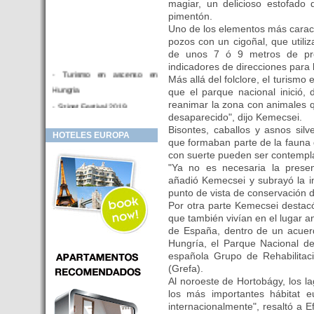
magiar, un delicioso estofad
pimentón.
Uno de los elementos más caracte
pozos con un cigoñal, que utili
de unos 7 ó 9 metros de pr
indicadores de direcciones para 
- Turismo en ascenso en
Más allá del folclore, el turismo
Hungria
que el parque nacional inició,
reanimar la zona con animales q
- Sziget Festival 2019
desaparecido", dijo Kemecsei.
- Hotel Distrito V Budapest.
Bisontes, caballos y asnos silv
HOTELES EUROPA
Hotel en venta en zona PRIME
que formaban parte de la fauna d
de Budapest (Hungria)
con suerte pueden ser contempl
"Ya no es necesaria la prese
- Inversor para hotel
añadió Kemecsei y subrayó la i
- Hotel en venta Budapest
punto de vista de conservación d
- Budapest y Cracovia, las
Por otra parte Kemecsei destac
que también vivían en el lugar a
ciudades de moda en 2018
de España, dentro de un acuerd
- Inaugurado en BUDAPEST el
Hungría, el Parque Nacional de
primer hotel de Europa que
española Grupo de Rehabilitac
puede ser controlado por
(Grefa).
Smarthfones de sus clientes
Al noroeste de Hortobágy, los lag
los más importantes hábitat e
- HOTEL Moments Budapest,
internacionalmente", resaltó a E
éste sí es un ‘gran hotel