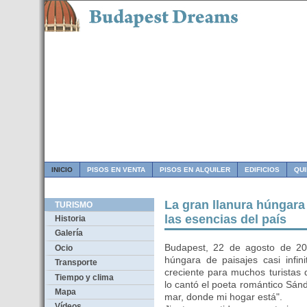
INICIO
PISOS EN VENTA
PISOS EN ALQUILER
EDIFICIOS
QU
La gran llanura húngara
TURISMO
las esencias del país
Historia
Galería
Budapest, 22 de agosto de 201
Ocio
húngara de paisajes casi infin
Transporte
creciente para muchos turistas 
Tiempo y clima
lo cantó el poeta romántico Sánd
Mapa
mar, donde mi hogar está".
Vídeos