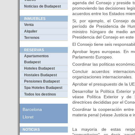
agenda del Consejo y preside t
Noticias de Budapest
promoviendo las decisiones legis
acuerdos entre los Estados mie
INMUEBLES
Si, por ejemplo, el Consejo 
Venta
período de Presidencia de Hung
Alquiler
ministro húngaro de medio a
Presidencia del Consejo en est
Terrenos
El Consejo tiene seis responsabi
RESERVAS
Aprobar leyes europeas. En m
Apartamentos
Parlamento Europeo.
Budapest
Coordinar las políticas económi
Hoteles Budapest
Concluir acuerdos internaci
Hostales Budapest
organizaciones internacionales.
Pensiones Budapest
Aprobar el presupuesto de la UE,
Spa Hoteles Budapest
Desarrollar la Política Exteri
Todos los destinos
véase Política Exterior y d
directrices decididas por el Con
Coordinar la cooperación entre 
Barcelona
materia penal (véase Justicia e in
Lloret
La mayoría de estas respon
NOTICIAS
"comunitarios", es decir, aqu