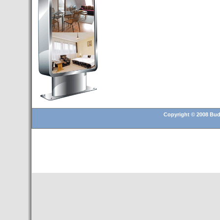
Budapest’.
- Hoteles en BUDAPEST:
Resultados octubre de 2016,
subida del 15% ocupación y
del 25,6% en el RevPar
- Nuevo Hotel en Budapest
bajo la marca Exe Hotusa
- Transfer Aeropuerto de
BUDAPEST
- HOTEL en Venta en
Budapest
Copyright © 2008 Buda
- Las 10 mejores ciudades
europeas para invertir en el
sector inmobiliario en 2016
- Budapest es un "fuerte"
candidato para los Juegos
Olímpicos 2024
- Feria de Navidad en la Plaza
Vörösmarty: Del 13 noviembre
2015 al 6 enero de 2016