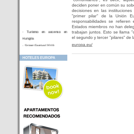
deciden poner en común su sobe
decisiones en las institucione
"primer pilar" de la Unión E
responsabilidades se refieren
Estados miembros no han deleg
- Turismo en ascenso en
trabajan juntos. Esto se llama 
el segundo y tercer "pilares" de
Hungria
europa.eu/
- Sziget Festival 2019
- Hotel Distrito V Budapest.
HOTELES EUROPA
Hotel en venta en zona PRIME
de Budapest (Hungria)
- Inversor para hotel
- Hotel en venta Budapest
- Budapest y Cracovia, las
ciudades de moda en 2018
- Inaugurado en BUDAPEST el
primer hotel de Europa que
puede ser controlado por
Smarthfones de sus clientes
- HOTEL Moments Budapest,
éste sí es un ‘gran hotel