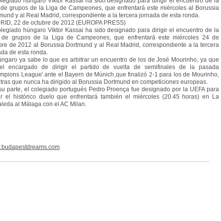
olegiado húngaro Viktor Kassai ha sido designado para dirigir el encuentro de la
 de grupos de la Liga de Campeones, que enfrentará este miércoles al Borussia
mund y al Real Madrid, correspondiente a la tercera jornada de esta ronda.
ID, 22 de octubre de 2012 (EUROPA PRESS)
olegiado húngaro Viktor Kassai ha sido designado para dirigir el encuentro de la
 de grupos de la Liga de Campeones, que enfrentará este miércoles 24 de
bre de 2012 al Borussia Dortmund y al Real Madrid, correspondiente a la tercera
ada de esta ronda.
úngaro ya sabe lo que es arbitrar un encuentro de los de José Mourinho, ya que
el encargado de dirigir el partido de vuelta de semifinales de la pasada
mpions League' ante el Bayern de Múnich,que finalizó 2-1 para los de Mourinho,
tras que nunca ha dirigido al Borussia Dortmund en competiciones europeas.
su parte, el colegiado portugués Pedro Proença fue designado por la UEFA para
gir el histórico duelo que enfrentará también el miércoles (20.45 horas) en La
leda al Málaga con el AC Milan.
.budapestdreams.com