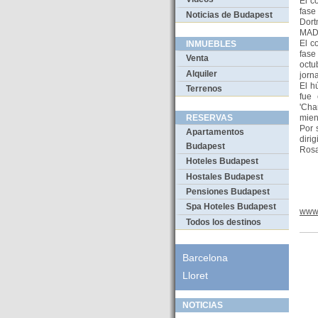
El c
fase
Noticias de Budapest
Dort
MADR
El c
INMUEBLES
fase
Venta
octu
Alquiler
jorn
El h
Terrenos
fue 
'Cha
mien
RESERVAS
Por 
Apartamentos
diri
Budapest
Rosa
Hoteles Budapest
Hostales Budapest
Pensiones Budapest
Spa Hoteles Budapest
www
Todos los destinos
Barcelona
Lloret
NOTICIAS