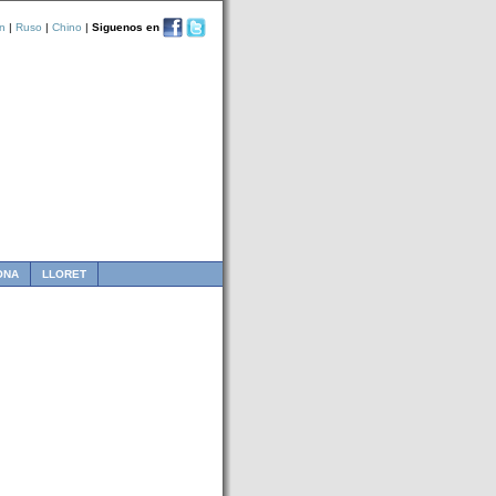
n
|
Ruso
|
Chino
|
Siguenos en
ONA
LLORET