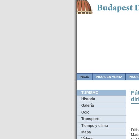
INICIO
PISOS EN VENTA
PISOS
Fú
TURISMO
di
Historia
Galería
Ocio
Transporte
Tiempo y clima
Fútb
Mapa
Madr
Vídeos