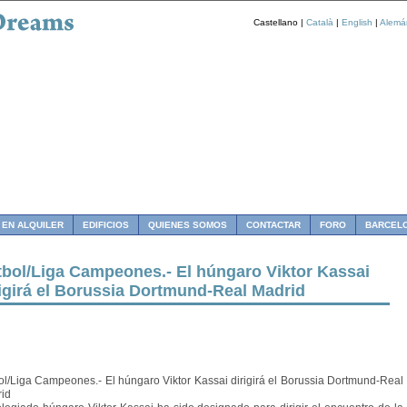
Castellano |
Català
|
English
|
Alemá
 EN ALQUILER
EDIFICIOS
QUIENES SOMOS
CONTACTAR
FORO
BARCEL
tbol/Liga Campeones.- El húngaro Viktor Kassai
rigirá el Borussia Dortmund-Real Madrid
ol/Liga Campeones.- El húngaro Viktor Kassai dirigirá el Borussia Dortmund-Real
id